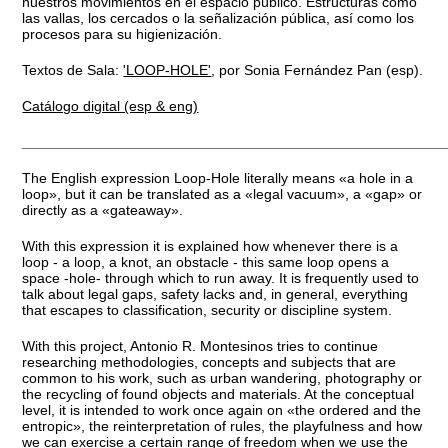
nuestros movimientos en el espacio público. Estructuras como
las vallas, los cercados o la señalización pública, así como los
procesos para su higienización.
Textos de Sala:
'LOOP-HOLE'
, por Sonia Fernández Pan (esp).
Catálogo digital (esp & eng)
_____________________________________________________
The English expression Loop-Hole literally means «a hole in a
loop», but it can be translated as a «legal vacuum», a «gap» or
directly as a «gateaway».
With this expression it is explained how whenever there is a
loop - a loop, a knot, an obstacle - this same loop opens a
space -hole- through which to run away. It is frequently used to
talk about legal gaps, safety lacks and, in general, everything
that escapes to classification, security or discipline system.
With this project, Antonio R. Montesinos tries to continue
researching methodologies, concepts and subjects that are
common to his work, such as urban wandering, photography or
the recycling of found objects and materials. At the conceptual
level, it is intended to work once again on «the ordered and the
entropic», the reinterpretation of rules, the playfulness and how
we can exercise a certain range of freedom when we use the